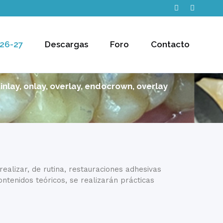
26-27
Descargas
Foro
Contacto
inlay, onlay, overlay, endocrown, overlay
ealizar, de rutina, restauraciones adhesivas
ontenidos teóricos, se realizarán prácticas