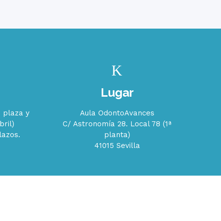
Lugar
 plaza y
Aula OdontoAvances
ril)
C/ Astronomía 28. Local 78 (1ª
lazos.
planta)
41015 Sevilla