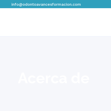
info@odontoavancesformacion.com
Acerca de