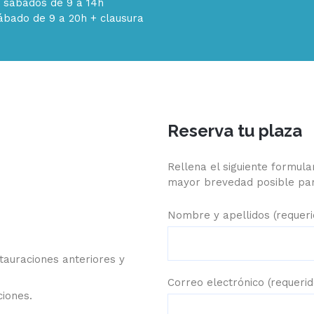
2 sábados de 9 a 14h
ábado de 9 a 20h + clausura
Reserva tu plaza
Rellena el siguiente formul
mayor brevedad posible par
Nombre y apellidos (requeri
tauraciones anteriores y
Correo electrónico (requerid
ciones.