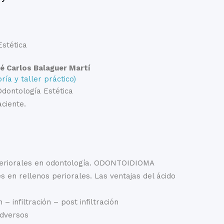
Estética
é Carlos Balaguer Martí
ría y taller práctico)
Odontología Estética
aciente.
 periorales en odontología. ODONTOIDIOMA
 en rellenos periorales. Las ventajas del ácido
 – infiltración – post infiltración
adversos