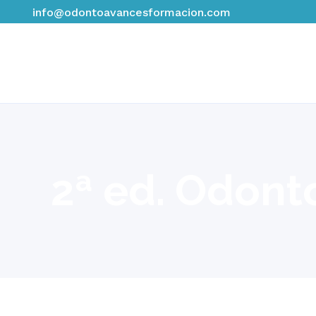
info@odontoavancesformacion.com
2ª ed. Odont