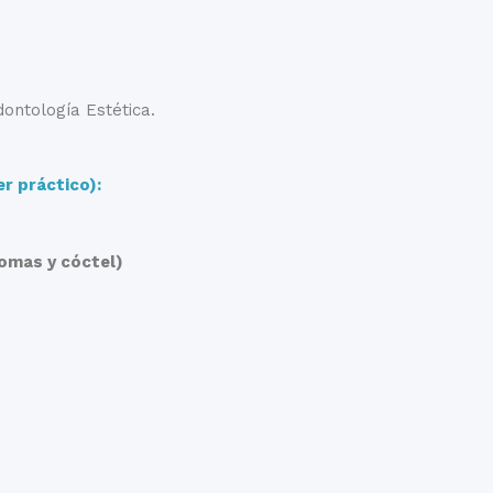
ontología Estética.
er práctico):
omas y cóctel)